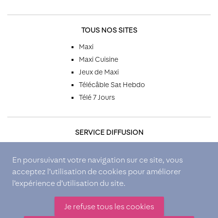
TOUS NOS SITES
Maxi
Maxi Cuisine
Jeux de Maxi
Télécâble Sat Hebdo
Télé 7 Jours
SERVICE DIFFUSION
Par téléphone
En poursuivant votre navigation sur ce site, vous
Par email
acceptez l’utilisation de cookies pour améliorer
Par courrier
l’expérience d’utilisation du site.