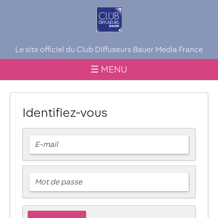
Le site officiel du Club Diffuseurs Bauer Media France
☰ MENU
Identifiez-vous