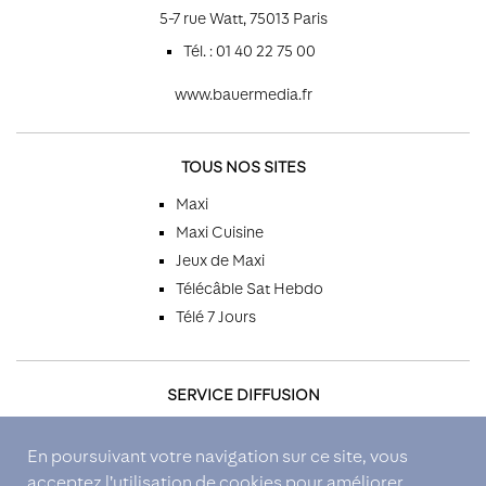
5-7 rue Watt, 75013 Paris
Tél. : 01 40 22 75 00
www.bauermedia.fr
TOUS NOS SITES
Maxi
Maxi Cuisine
Jeux de Maxi
Télécâble Sat Hebdo
Télé 7 Jours
SERVICE DIFFUSION
Par téléphone
En poursuivant votre navigation sur ce site, vous
Par email
acceptez l’utilisation de cookies pour améliorer