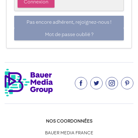
Pas encore adhérent, rejoignez-nous !
Mot de passe oublié ?




NOS COORDONNÉES
BAUER MEDIA FRANCE