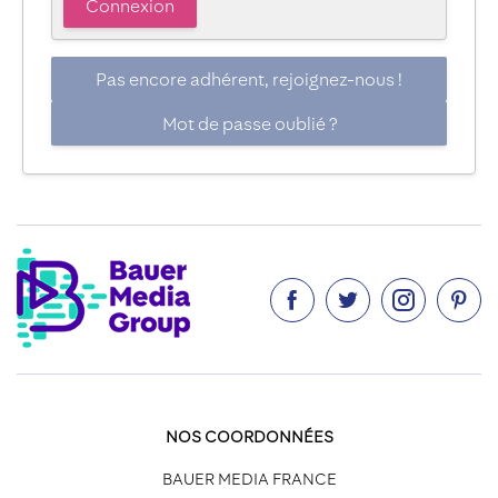
Pas encore adhérent, rejoignez-nous !
Mot de passe oublié ?




NOS COORDONNÉES
BAUER MEDIA FRANCE