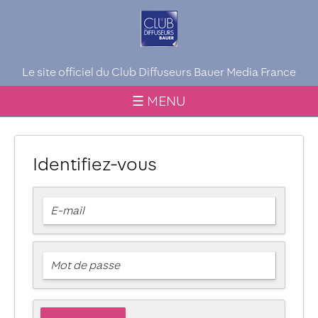
Le site officiel du Club Diffuseurs Bauer Media France
☰ MENU
Identifiez-vous