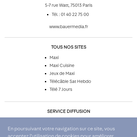
5-7 rue Watt, 75013 Paris
Tél. : 01 40 22 75 00
www.bauermedia.fr
TOUS NOS SITES
Maxi
Maxi Cuisine
Jeux de Maxi
Télécâble Sat Hebdo
Télé 7 Jours
SERVICE DIFFUSION
Par téléphone
En poursuivant votre navigation sur ce site, vous
Par email
acceptez l’utilisation de cookies pour améliorer