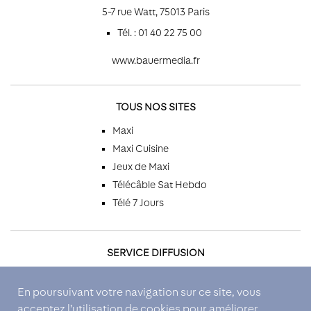
5-7 rue Watt, 75013 Paris
Tél. : 01 40 22 75 00
www.bauermedia.fr
TOUS NOS SITES
Maxi
Maxi Cuisine
Jeux de Maxi
Télécâble Sat Hebdo
Télé 7 Jours
SERVICE DIFFUSION
Par téléphone
En poursuivant votre navigation sur ce site, vous
Par email
acceptez l’utilisation de cookies pour améliorer