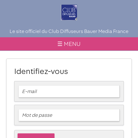
Le site officiel du Club Diffuseurs Bauer Media France
☰ MENU
Identifiez-vous