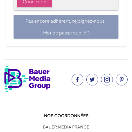
Pas encore adhérent, rejoignez-nous !
Mot de passe oublié ?




NOS COORDONNÉES
BAUER MEDIA FRANCE