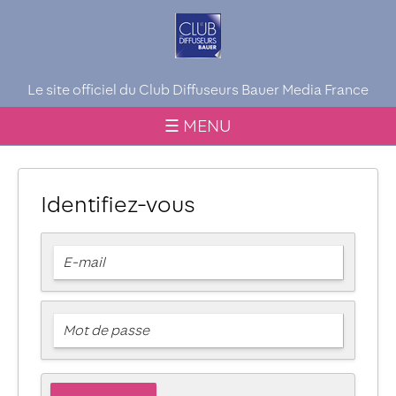
Le site officiel du Club Diffuseurs Bauer Media France
☰ MENU
Identifiez-vous