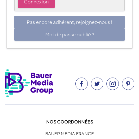
Pas encore adhérent, rejoignez-nous !
Mot de passe oublié ?




NOS COORDONNÉES
BAUER MEDIA FRANCE