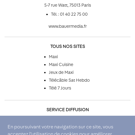
5-7 rue Watt, 75013 Paris
Tél. : 01 40 22 75 00
www.bauermedia.fr
TOUS NOS SITES
Maxi
Maxi Cuisine
Jeux de Maxi
Télécâble Sat Hebdo
Télé 7 Jours
SERVICE DIFFUSION
Par téléphone
En poursuivant votre navigation sur ce site, vous
Par email
acceptez l’utilisation de cookies pour améliorer