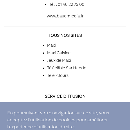
Tél. : 01 40 22 75 00
www.bauermedia.fr
TOUS NOS SITES
Maxi
Maxi Cuisine
Jeux de Maxi
Télécâble Sat Hebdo
Télé 7 Jours
SERVICE DIFFUSION
Par téléphone
En poursuivant votre navigation sur ce site, vous
Par email
acceptez l’utilisation de cookies pour améliorer
Par courrier
l’expérience d’utilisation du site.