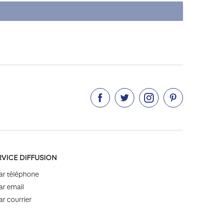




RVICE DIFFUSION
ar téléphone
ar email
ar courrier