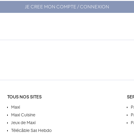
JE CREE MON COMPTE / CONNEXION
TOUS NOS SITES
SE
Maxi
P
Maxi Cuisine
P
Jeux de Maxi
P
Télécâble Sat Hebdo