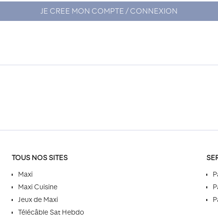
JE CREE MON COMPTE / CONNEXION
TOUS NOS SITES
SE
Maxi
P
Maxi Cuisine
P
Jeux de Maxi
P
Télécâble Sat Hebdo