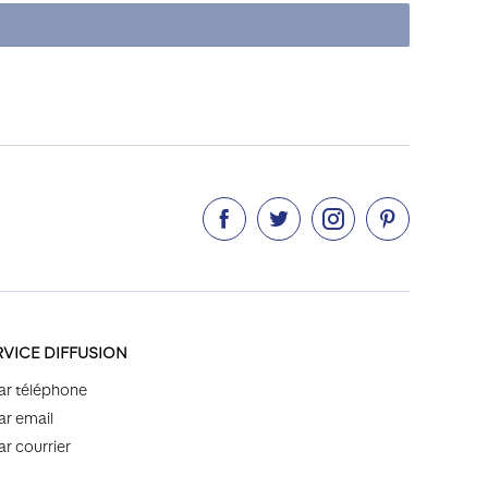




RVICE DIFFUSION
ar téléphone
ar email
ar courrier