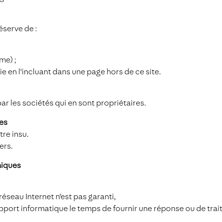
éserve de :
me) ;
e en l'incluant dans une page hors de ce site.
r les sociétés qui en sont propriétaires.
ues
tre insu.
ers.
niques
éseau Internet n'est pas garanti,
upport informatique le temps de fournir une réponse ou de tra