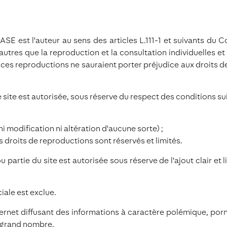
 est l'auteur au sens des articles L.111-1 et suivants du Co
utres que la reproduction et la consultation individuelles et 
, ces reproductions ne sauraient porter préjudice aux droits de
site est autorisée, sous réserve du respect des conditions sui
i modification ni altération d'aucune sorte) ;
s droits de reproductions sont réservés et limités.
artie du site est autorisée sous réserve de l'ajout clair et li
iale est exclue.
internet diffusant des informations à caractère polémique, p
us grand nombre.