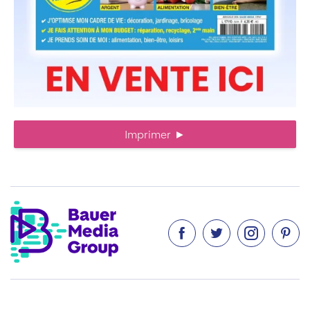
Imprimer
►



