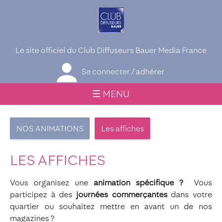
Le site officiel du Club Diffuseurs Bauer Media France
Se connecter / adhérer
☰ MENU
NOS ANIMATIONS
Les affiches
LES AFFICHES
Vous organisez une
animation spécifique ?
Vous
participez à des
journées commerçantes
dans votre
quartier ou souhaitez mettre en avant un de nos
magazines ?