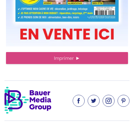
Imprimer
►



