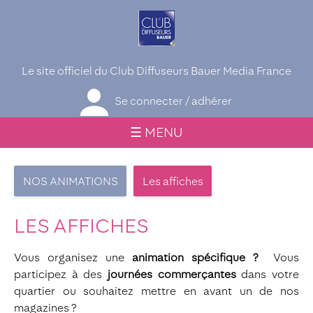
Le site officiel du Club Diffuseurs Bauer Media France
Se connecter / adhérer
☰ MENU
NOS ANIMATIONS
Les affiches
LES AFFICHES
Vous organisez une
animation spécifique ?
Vous
participez à des
journées commerçantes
dans votre
quartier ou souhaitez mettre en avant un de nos
magazines ?