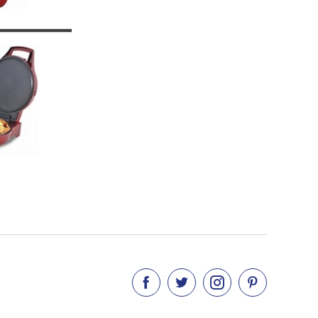



