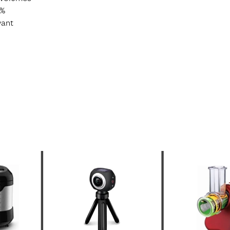
 %
​​​​​