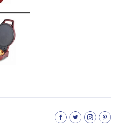



