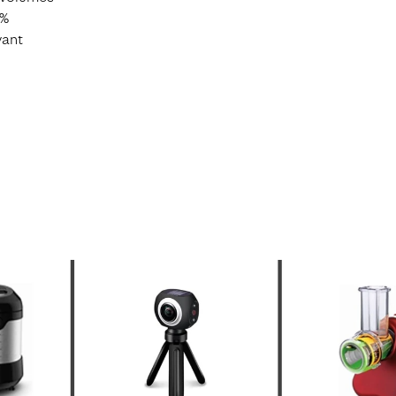
 %
​​​​​