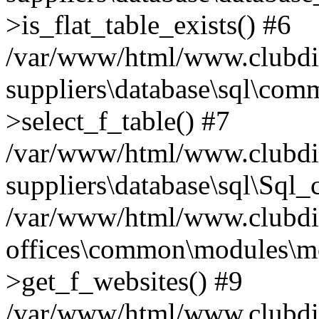
>is_flat_table_exists() #6
/var/www/html/www.clubdiff
suppliers\database\sql\comm
>select_f_table() #7
/var/www/html/www.clubdif
suppliers\database\sql\Sql_
/var/www/html/www.clubdif
offices\common\modules\m
>get_f_websites() #9
/var/www/html/www.clubdiffu