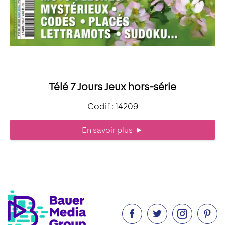
Télé 7 Jours Jeux hors-série
Codif : 14209
En savoir plus
►



