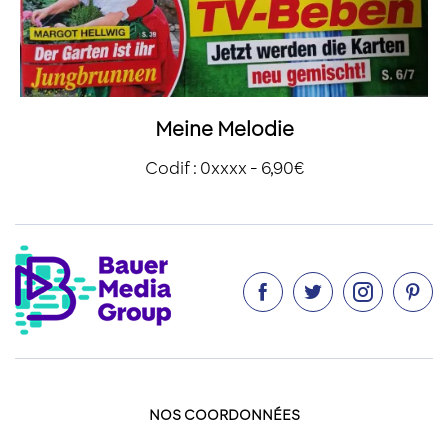
Meine Melodie
Codif : 0xxxx - 6,90€




NOS COORDONNÉES