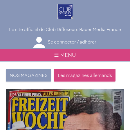
Le site officiel du Club Diffuseurs Bauer Media France
Se connecter / adhérer
☰ MENU
NOS MAGAZINES
Les magazines allemands