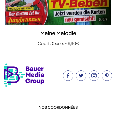
Meine Melodie
Codif : 0xxxx - 6,90€




NOS COORDONNÉES