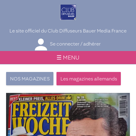
Le site officiel du Club Diffuseurs Bauer Media France
Se connecter / adhérer
☰ MENU
NOS MAGAZINES
Les magazines allemands