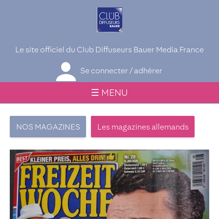
Le site officiel du Club Diffuseurs Bauer Media France
Se connecter / adhérer
☰ MENU
NOS MAGAZINES
Les magazines allemands