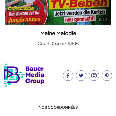
Meine Melodie
Codif : 0xxxx - 6,90€




NOS COORDONNÉES