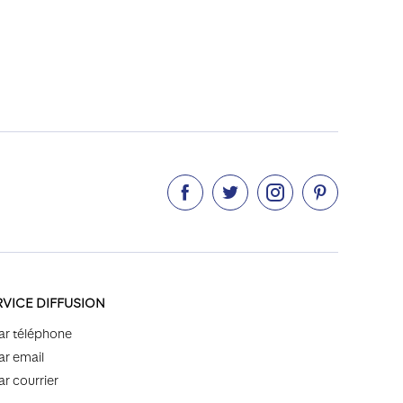




RVICE DIFFUSION
ar téléphone
ar email
ar courrier