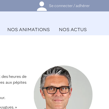
Se connecter / adhérer
NOS ANIMATIONS
NOS ACTUS
t des heures de
res aux pépites
our.
ouygues. »