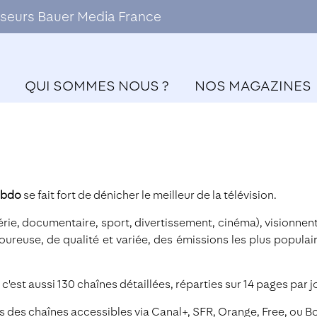
ffuseurs Bauer Media France
QUI SOMMES NOUS ?
NOS MAGAZINES
ebdo
se fait fort de dénicher le meilleur de la télévision.
érie, documentaire, sport, divertissement, cinéma), visionnen
reuse, de qualité et variée, des émissions les plus populai
'est aussi 130 chaînes détaillées, réparties sur 14 pages par j
es des chaînes accessibles via Canal+, SFR, Orange, Free, ou B