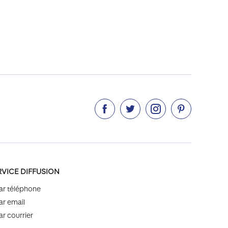




RVICE DIFFUSION
ar téléphone
ar email
ar courrier