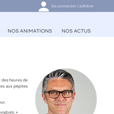
Se connecter / adhérer
NOS ANIMATIONS
NOS ACTUS
t des heures de
res aux pépites
our.
ouygues. »