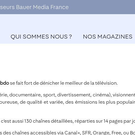
ffuseurs Bauer Media France
QUI SOMMES NOUS ?
NOS MAGAZINES
ebdo
se fait fort de dénicher le meilleur de la télévision.
érie, documentaire, sport, divertissement, cinéma), visionnen
reuse, de qualité et variée, des émissions les plus populai
'est aussi 130 chaînes détaillées, réparties sur 14 pages par j
es des chaînes accessibles via Canal+, SFR, Orange, Free, ou B