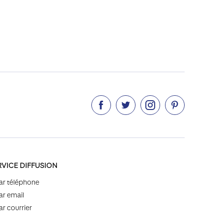




RVICE DIFFUSION
ar téléphone
ar email
ar courrier