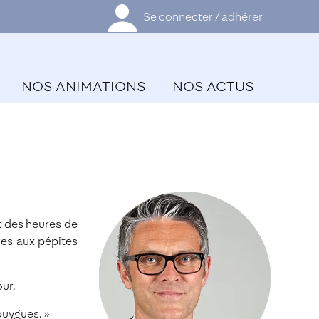
Se connecter / adhérer
NOS ANIMATIONS
NOS ACTUS
t des heures de
res aux pépites
our.
ouygues. »