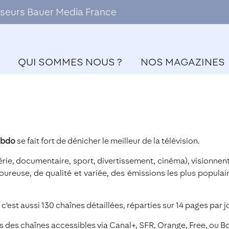
ffuseurs Bauer Media France
QUI SOMMES NOUS ?
NOS MAGAZINES
ebdo
se fait fort de dénicher le meilleur de la télévision.
érie, documentaire, sport, divertissement, cinéma), visionnen
reuse, de qualité et variée, des émissions les plus populai
'est aussi 130 chaînes détaillées, réparties sur 14 pages par j
es des chaînes accessibles via Canal+, SFR, Orange, Free, ou B