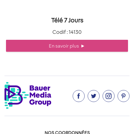
Télé 7 Jours
Codif : 14130
En savoir plus
►




NOS COORDONNÉES