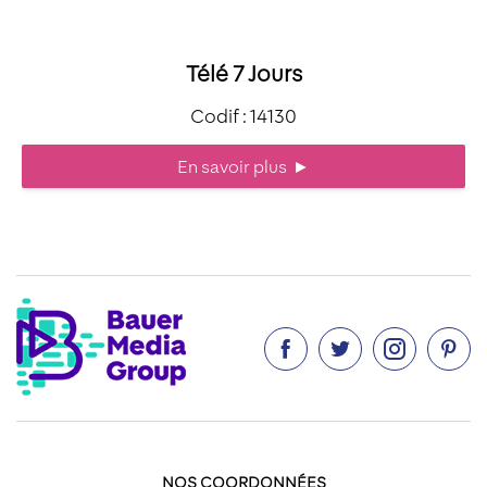
Télé 7 Jours
Codif : 14130
En savoir plus
►




NOS COORDONNÉES