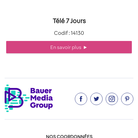
Télé 7 Jours
Codif : 14130
En savoir plus
►




NOS COORDONNÉES