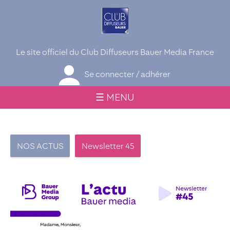
Le site officiel du Club Diffuseurs Bauer Media France
Se connecter / adhérer
☰ MENU
NOS ACTUS
Newsletter 45