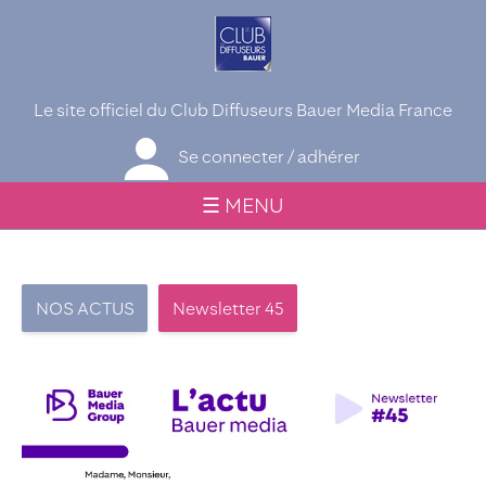
Le site officiel du Club Diffuseurs Bauer Media France
Se connecter / adhérer
☰ MENU
NOS ACTUS
Newsletter 45