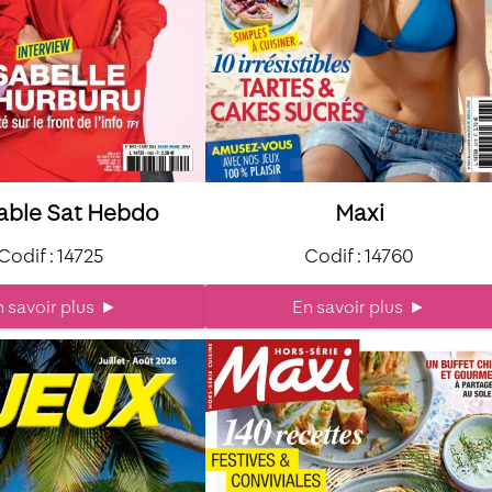
able Sat Hebdo
Maxi
Codif : 14725
Codif : 14760
 savoir plus
►
En savoir plus
►