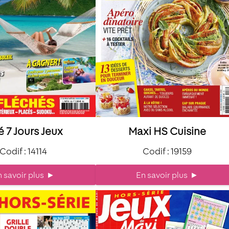
é 7 Jours Jeux
Maxi HS Cuisine
Codif : 14114
Codif : 19159
 savoir plus
►
En savoir plus
►