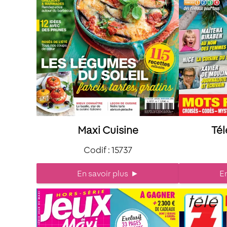
Maxi Cuisine
Tél
Codif : 15737
En savoir plus
►
En