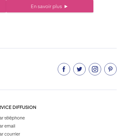
En savoir plus
►




RVICE DIFFUSION
ar téléphone
ar email
ar courrier