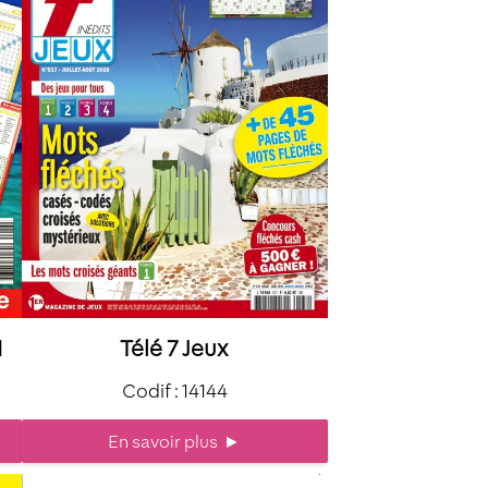
N
Télé 7 Jeux
Codif : 14144
En savoir plus
►