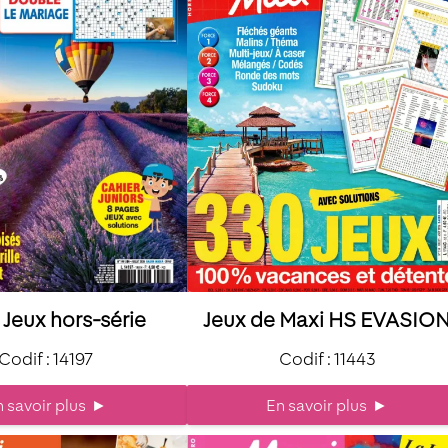
7 Jeux hors-série
Jeux de Maxi HS EVASIO
Codif : 14197
Codif : 11443
 savoir plus
►
En savoir plus
►