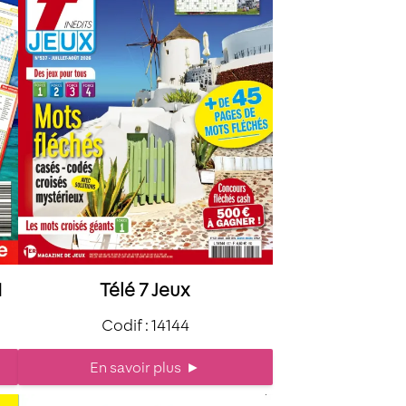
N
Télé 7 Jeux
Codif : 14144
En savoir plus
►