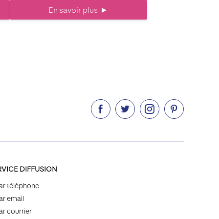
En savoir plus
►




RVICE DIFFUSION
ar téléphone
ar email
ar courrier