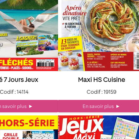
é 7 Jours Jeux
Maxi HS Cuisine
Codif : 14114
Codif : 19159
 savoir plus
►
En savoir plus
►