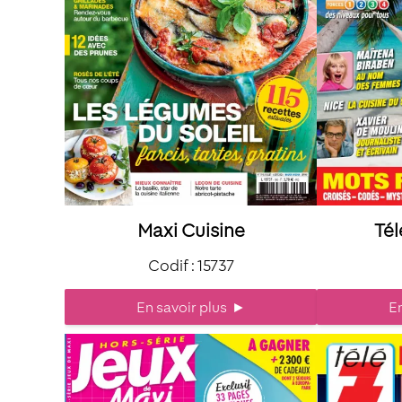
Maxi Cuisine
Tél
Codif : 15737
En savoir plus
►
En