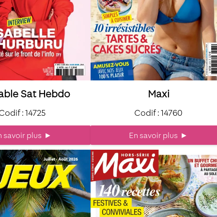
able Sat Hebdo
Maxi
Codif : 14725
Codif : 14760
 savoir plus
►
En savoir plus
►